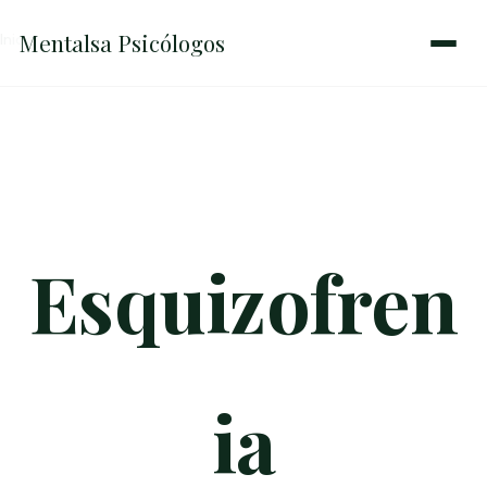
Mentalsa
Psicólogos
Inicio
→
Esquizofrenia
Esquizofren
ia