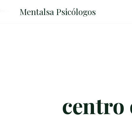
Mentalsa
Psicólogos
Inicio
→
centro de psicologos madrid
centro