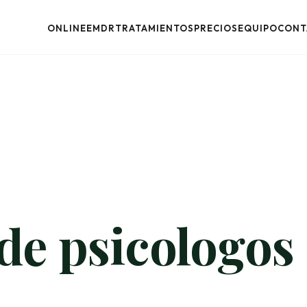
ONLINE
EMDR
TRATAMIENTOS
PRECIOS
EQUIPO
CONT
 de psicologos