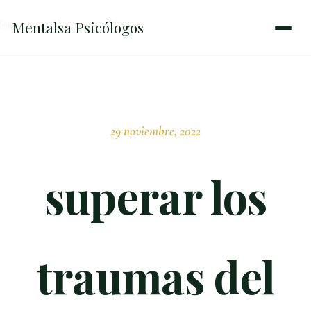
Mentalsa
Psicólogos
Inicio
→
superar los traumas del pasado
29 noviembre, 2022
superar los
traumas del