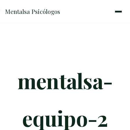
Mentalsa
Psicólogos
Inicio
→
mentalsa-equipo-2
mentalsa-
equipo-2