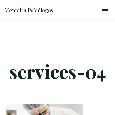
Mentalsa
Psicólogos
Inicio
→
services-04
services-04