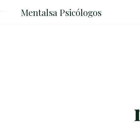
Mentalsa
Psicólogos
Inicio
→
mission-vision