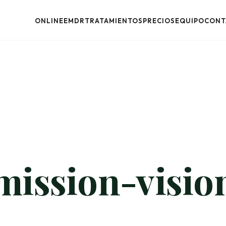
ONLINE
EMDR
TRATAMIENTOS
PRECIOS
EQUIPO
CONT
mission-visio