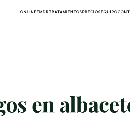
ONLINE
EMDR
TRATAMIENTOS
PRECIOS
EQUIPO
CONT
gos en albacet